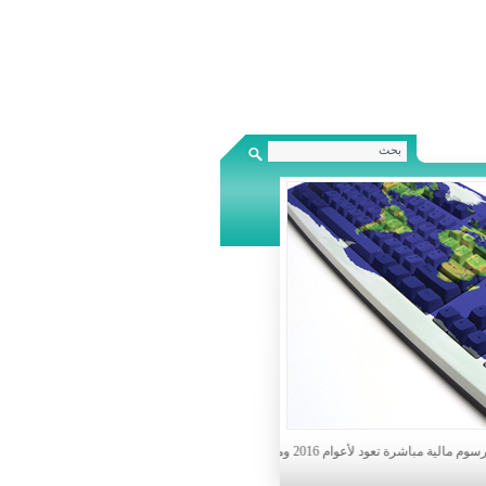
 والجزاءات والغرامات وذلك في حال تسديدهم ماهو مترتب عليهم من ضرائب ورسوم حتى 31/12/2021