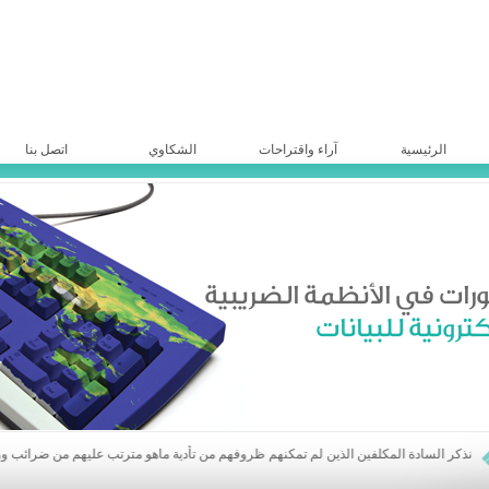
الرئيسية
آراء واقتراحات
الشكاوي
اتصل بنا
ادة المكلفين الذين لم تمكنهم ظروفهم من تأدية ماهو مترتب عليهم من ضرائب ورسوم مالية مباشرة تعود لأعوام 2016 وما قبل ولمكلفي ضريبة دخل الأرباح الحقيقية عن أعوام 2015 و ماقبل والمحققة والموضوعة موضع التحصيل خلال عام 2021 بالمبادرة الى الاستفادة من أحكام القانون (25) تاريخ 3/8/2017 والذي منحهم عفواً عن الفوائد