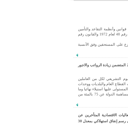
وانين وأنظمة التقاعد والتأمين
والمعاشات والتأمينات الاجتماعية النافذة بمن فيهم الخاضعون للمرسوم التشريعي رقم 48 لعام 1972 والقانون رقم
زع على المستحقين وفق الأنسبة
أصدرالسيد الرئيس الدكتور بشار الاسد المرسوم التشريعي رقم /41/لعام 2015 المتضمن زيادة الرواتب والاجور
وم التشريعي لكل من العاملين
القطاع العام والبلديات ووحدات
ستولى عليها استيلاء نهائيا وما
في حكمها وسائر جهات القطاع العام وكذلك جهات القطاع المشترك التي لا تقل مساهمة الدولة عن 75 بالمئة من
ليات الاقتصادية المتأخرين عن
سداد التزاماتهم.. وبإخضاع السيارات السياحية الكهربائية إلى رسم إنفاق استهلاكي بمعدل 30