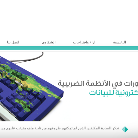
الرئيسية
آراء واقتراحات
الشكاوي
اتصل بنا
يرجى من السادة المواطنين الذين لديهم أي شكوى أو استفسار مراسلة الهيئة العامة للضرائب والرسوم عبر موقعها الالكتروني أو صفحة الفيس الخاصة بها
نذكر السادة المكلفين الذين لم تمكنهم ظروفهم من تأدية ماهو مترتب عليهم من ضرائب ورسوم مالية مباشرة تعود لأعوام 2016 وما قبل ولمكلفي ضريبة دخل الأرباح الحقيقية عن أعوام 2015 و ماقبل والمحققة والموضوعة موضع التحصيل خلال عام 2021 بالمبادرة الى الاستفادة من أحكام القانون (25) تاريخ 8/2017