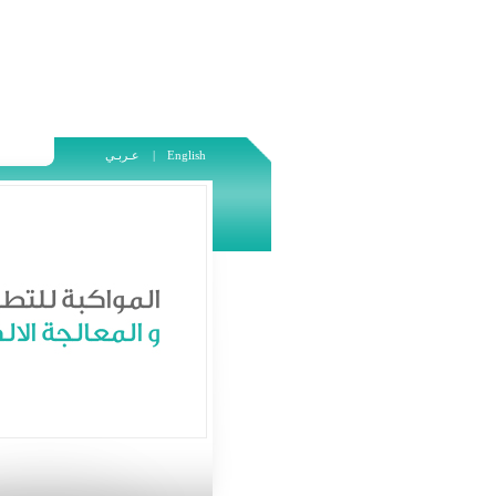
English
عـربـي |