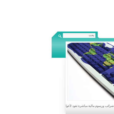
3/ والذي منحهم عفواً عن الفوائد والجزاءات والغرامات وذلك في حال تسديدهم ماهو مترتب عليهم من ضرائب ورسوم حتى 31/12/2021