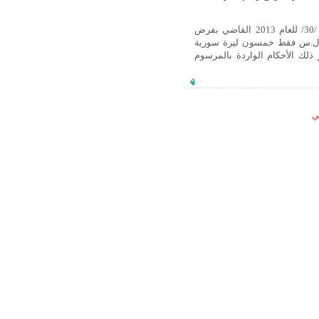
أصدر السيد الرئيس بشار الأسد المرسوم التشريعي رقم /30/ للعام 2013 القاضي بفرض
مالي يسمى رسم طابع المجهود الحربي قيمته /50/ ل.س فقط خمسون ليرة سورية
 ذلك الأحكام الواردة بالمرسوم
لي