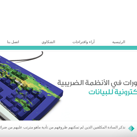
الرئيسية
آراء واقتراحات
الشكاوي
اتصل بنا
يرجى من السادة المواطنين الذين لديهم أي شكوى أو استفسار مراسلة الهيئة العامة للضرائب والرسوم عبر موقعها الالكتروني أو صفحة الفيس الخاصة بها
نذكر السادة المكلفين الذين لم تمكنهم ظروفهم من تأدية ماهو مترتب عليهم من ضرائب ورسوم مالية مباشرة تعود لأعوام 2016 وما قبل ولمكلفي ضريبة دخل الأرباح الحقيقية عن أعوام 2015 و ماقبل والمحققة والموضوعة موضع التحصيل خلال عام 2021 بالمبادرة الى الاستفادة من أحكام القانون (25) تاريخ 3/8/2017 والذي منحهم ع