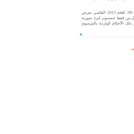
أصدر السيد الرئيس بشار الأسد المرسوم التشريعي رقم /30/ للعام 2013 القاضي بفرض
مالي يسمى رسم طابع المجهود الحربي قيمته /50/ ل.س فقط خمسون ليرة سورية
 ذلك الأحكام الواردة بالمرسوم
لي