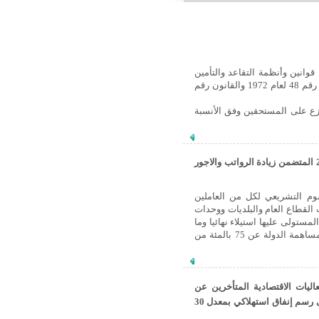
وانين وأنظمة التقاعد والتأمين
والمعاشات والتأمينات الاجتماعية النافذة بمن فيهم الخاضعون للمرسوم التشريعي رقم 48 لعام 1972 والقانون رقم
زع على المستحقين وفق الأنسبة
أصدرالسيد الرئيس الدكتور بشار الاسد المرسوم التشريعي رقم /41/لعام 2015 المتضمن زيادة الرواتب والاجور
وم التشريعي لكل من العاملين
القطاع العام والبلديات ووحدات
ستولى عليها استيلاء نهائيا وما
في حكمها وسائر جهات القطاع العام وكذلك جهات القطاع المشترك التي لا تقل مساهمة الدولة عن 75 بالمئة من
ليات الاقتصادية المتأخرين عن
سداد التزاماتهم.. وبإخضاع السيارات السياحية الكهربائية إلى رسم إنفاق استهلاكي بمعدل 30