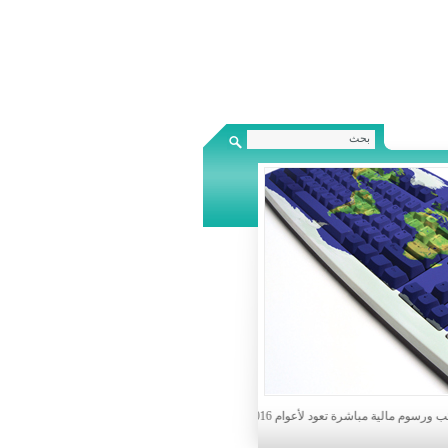
فواً عن الفوائد والجزاءات والغرامات وذلك في حال تسديدهم ماهو مترتب عليهم من ضرائب ورسوم حتى 31/12/2021