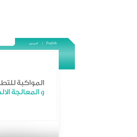
English
عـربـي |