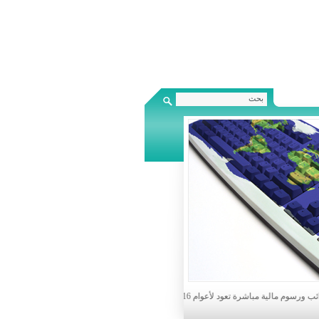
م عفواً عن الفوائد والجزاءات والغرامات وذلك في حال تسديدهم ماهو مترتب عليهم من ضرائب ورسوم حتى 31/12/2021