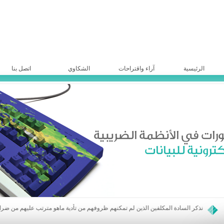
الرئيسية
آراء واقتراحات
الشكاوي
اتصل بنا
يرجى من السادة المواطنين الذين لديهم أي شكوى أو استفسار مراسلة الهيئة العامة للضرائب والرسوم عبر موقعها الالكتروني أو صفحة الفيس الخاصة بها
نذكر السادة المكلفين الذين لم تمكنهم ظروفهم من تأدية ماهو مترتب عليهم من ضرائب ورسوم مالية مباشرة تعود لأعوام 2016 وما قبل ولمكلفي ضريبة دخل الأرباح الحقيقية عن أعوام 2015 و ماقبل والمحققة والموضوعة موضع التحصيل خلال عام 2021 بالمبادرة الى الاستفادة من أحكام القانون (25) تاريخ 3/8/2017 والذي منحه