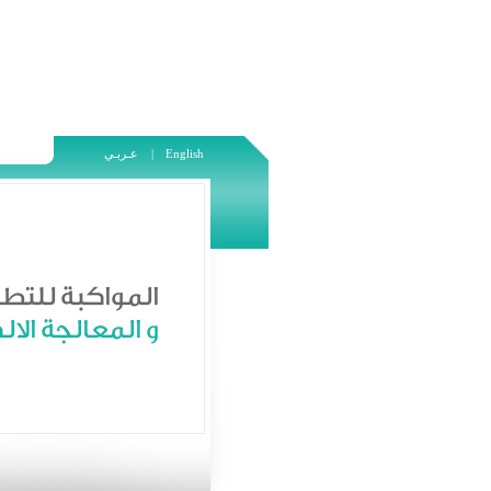
English
عـربـي |